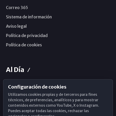
Correo 365
Sistema de información
Aviso legal
Política de privacidad
Política de cookies
Al Día
Configuración de cookies
Horarios de Misa
Utilizamos cookies propias y de terceros para fines
Hemeroteca
técnicos, de preferencias, analíticos y para mostrar
contenidos externos como YouTube, X o Instagram.
WhatsApp
Puedes aceptar todas las cookies, rechazar las