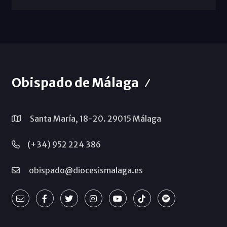
Obispado de Málaga
Santa María, 18-20. 29015 Málaga
(+34) 952 224 386
obispado@diocesismalaga.es