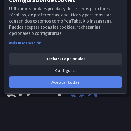
Configuración de cookies
Horarios de Misa
Utilizamos cookies propias y de terceros para fines
Hemeroteca
técnicos, de preferencias, analíticos y para mostrar
contenidos externos como YouTube, X o Instagram.
WhatsApp
Puedes aceptar todas las cookies, rechazar las
opcionales o configurarlas.
Más información
Rechazar opcionales
Configurar
Aceptar todas
Consulta IA
×
© 2026 Obispado de Málaga
Selecciona el área y realiza tu consulta