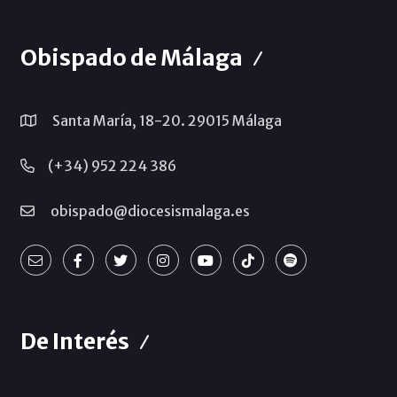
Obispado de Málaga
Santa María, 18-20. 29015 Málaga
(+34) 952 224 386
obispado@diocesismalaga.es
De Interés