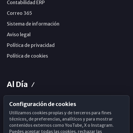
Contabilidad ERP
Correo 365
Sistema de información
Aviso legal
Política de privacidad
Política de cookies
Al Día
Configuración de cookies
Horarios de Misa
Utilizamos cookies propias y de terceros para fines
Hemeroteca
técnicos, de preferencias, analíticos y para mostrar
contenidos externos como YouTube, X o Instagram.
WhatsApp
Puedes aceptar todas las cookies, rechazar las