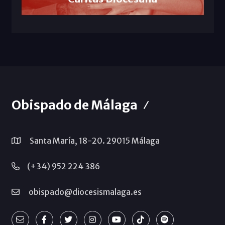
Obispado de Málaga
Santa María, 18-20. 29015 Málaga
(+34) 952 224 386
obispado@diocesismalaga.es