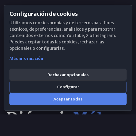
Configuración de cookies
Horarios de Misa
Utilizamos cookies propias y de terceros para fines
Hemeroteca
técnicos, de preferencias, analíticos y para mostrar
contenidos externos como YouTube, X o Instagram.
WhatsApp
Puedes aceptar todas las cookies, rechazar las
opcionales o configurarlas.
Más información
Rechazar opcionales
Configurar
Aceptar todas
Consulta IA
×