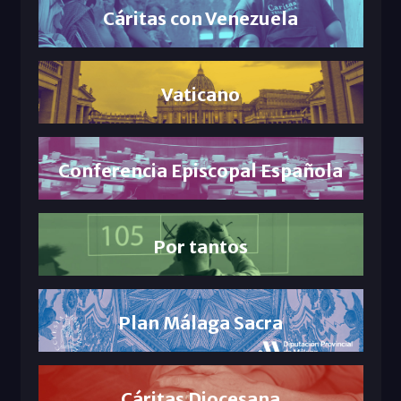
Cáritas con Venezuela
Vaticano
Conferencia Episcopal Española
Por tantos
Plan Málaga Sacra
Cáritas Diocesana