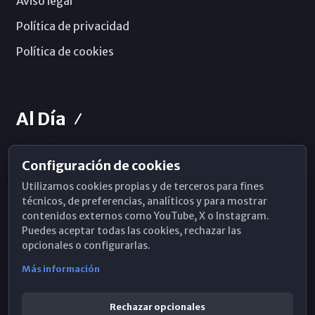
Aviso legal
Política de privacidad
Política de cookies
Al Día
Configuración de cookies
Horarios de Misa
Utilizamos cookies propias y de terceros para fines
Hemeroteca
técnicos, de preferencias, analíticos y para mostrar
contenidos externos como YouTube, X o Instagram.
WhatsApp
Puedes aceptar todas las cookies, rechazar las
opcionales o configurarlas.
Más información
Rechazar opcionales