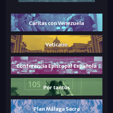
Cáritas con Venezuela
Vaticano
Conferencia Episcopal Española
Por tantos
Plan Málaga Sacra