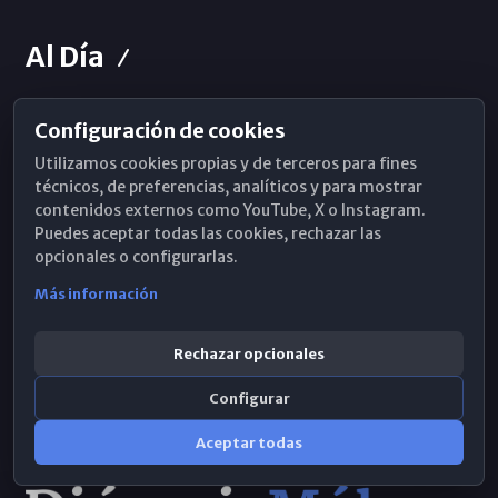
Al Día
Configuración de cookies
Horarios de Misa
Utilizamos cookies propias y de terceros para fines
Hemeroteca
técnicos, de preferencias, analíticos y para mostrar
contenidos externos como YouTube, X o Instagram.
WhatsApp
Puedes aceptar todas las cookies, rechazar las
opcionales o configurarlas.
Más información
Rechazar opcionales
Configurar
Aceptar todas