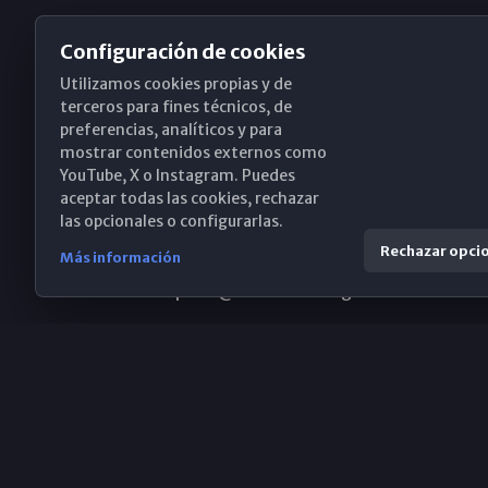
Configuración de cookies
Utilizamos cookies propias y de
Obispado de Málaga
terceros para fines técnicos, de
preferencias, analíticos y para
mostrar contenidos externos como
YouTube, X o Instagram. Puedes
Santa María, 18-20. 29015 Málaga
aceptar todas las cookies, rechazar
las opcionales o configurarlas.
(+34) 952 224 386
Rechazar opci
Más información
obispado@diocesismalaga.es