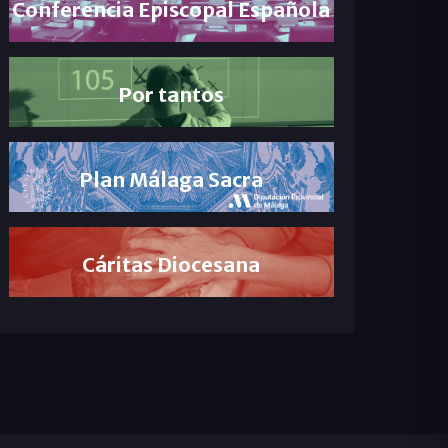
Conferencia Episcopal Española
Por tantos
Plan Málaga Sacra
Cáritas Diocesana