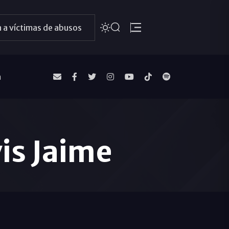
 a víctimas de abusos
a
is Jaime