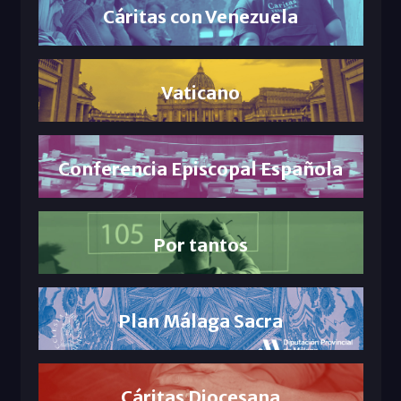
Cáritas con Venezuela
Vaticano
Conferencia Episcopal Española
Por tantos
Plan Málaga Sacra
Cáritas Diocesana