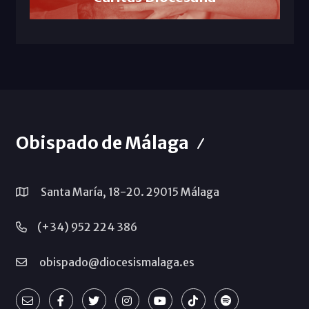
Obispado de Málaga
Santa María, 18-20. 29015 Málaga
(+34) 952 224 386
obispado@diocesismalaga.es