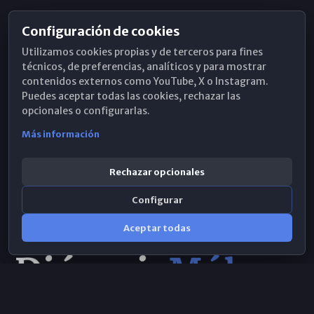
Configuración de cookies
Horarios de Misa
Utilizamos cookies propias y de terceros para fines
Hemeroteca
técnicos, de preferencias, analíticos y para mostrar
contenidos externos como YouTube, X o Instagram.
WhatsApp
Puedes aceptar todas las cookies, rechazar las
opcionales o configurarlas.
Más información
Rechazar opcionales
Configurar
Aceptar todas
Consulta IA
×