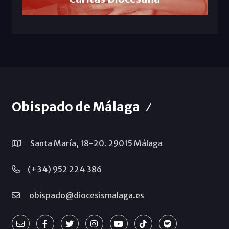
Obispado de Málaga
Santa María, 18-20. 29015 Málaga
(+34) 952 224 386
obispado@diocesismalaga.es