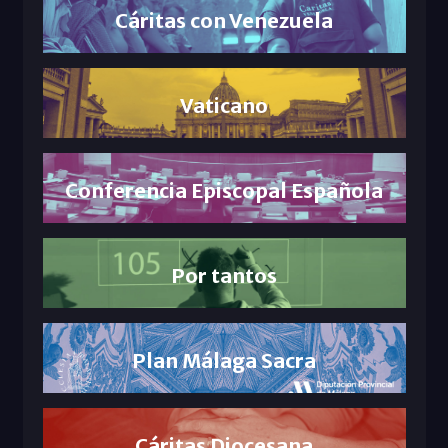
Cáritas con Venezuela
Vaticano
Conferencia Episcopal Española
Por tantos
Plan Málaga Sacra
Cáritas Diocesana