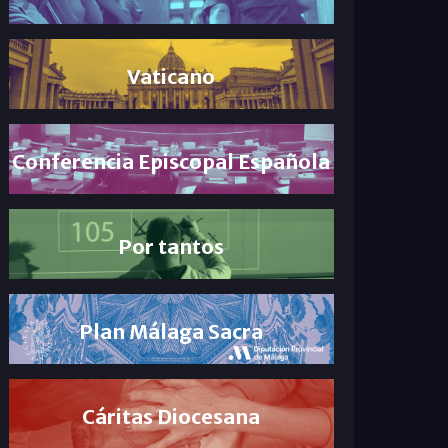
Vaticano
Conferencia Episcopal Española
Por tantos
Plan Málaga Sacra
Cáritas Diocesana