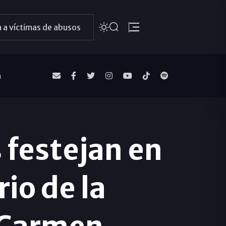
 a víctimas de abusos
a
 festejan en
io de la