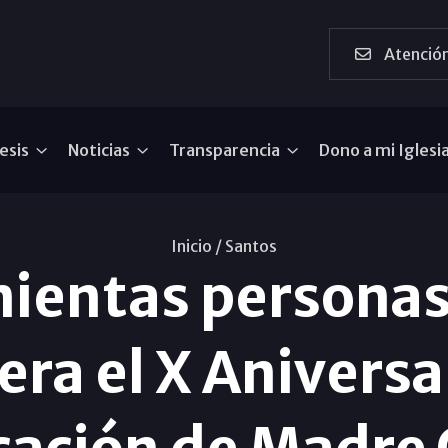
Atención
esis
Noticias
Transparencia
Dono a mi Iglesi
Inicio /
Santos
nientas personas
ra el X Aniversar