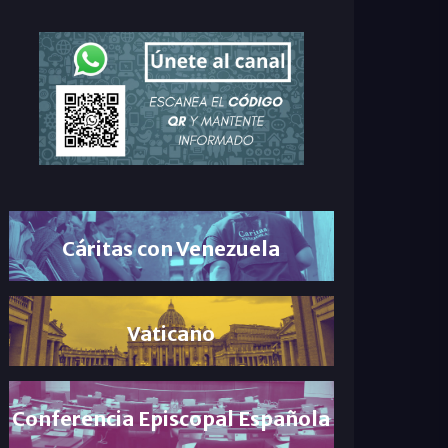
Cáritas con Venezuela
Vaticano
Conferencia Episcopal Española