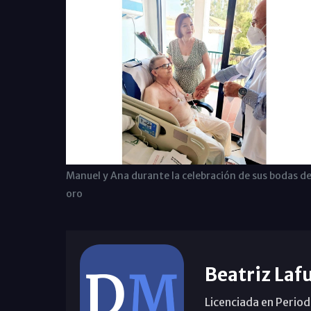
Manuel y Ana durante la celebración de sus bodas d
oro
Beatriz Laf
Licenciada en Period