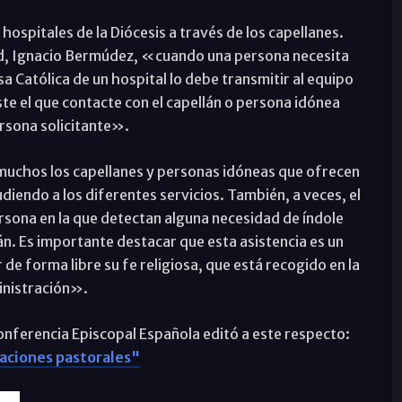
 hospitales de la Diócesis a través de los capellanes.
ud, Ignacio Bermúdez, «cuando una persona necesita
sa Católica de un hospital lo debe transmitir al equipo
ste el que contacte con el capellán o persona idónea
ersona solicitante».
uchos los capellanes y personas idóneas que ofrecen
diendo a los diferentes servicios. También, a veces, el
ersona en la que detectan alguna necesidad de índole
llán. Es importante destacar que esta asistencia es un
de forma libre su fe religiosa, que está recogido en la
inistración».
onferencia Episcopal Española editó a este respecto:
ntaciones pastorales"