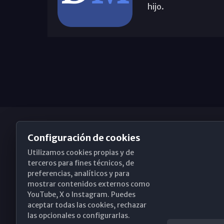
hijo.
Configuración de cookies
Utilizamos cookies propias y de
Obispado de Málaga
terceros para fines técnicos, de
preferencias, analíticos y para
mostrar contenidos externos como
YouTube, X o Instagram. Puedes
Santa María, 18-20. 29015 Málaga
aceptar todas las cookies, rechazar
las opcionales o configurarlas.
(+34) 952 224 386