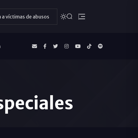
 a víctimas de abusos
a
speciales