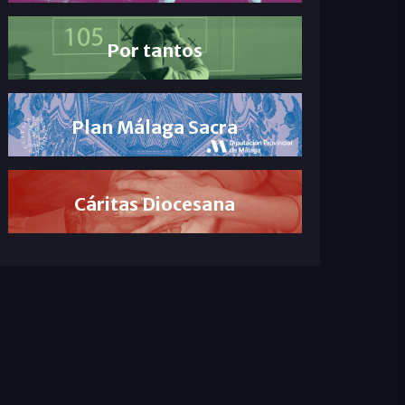
Por tantos
Plan Málaga Sacra
Cáritas Diocesana