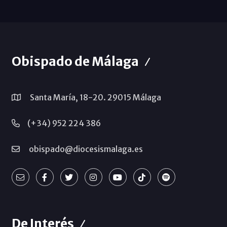
Obispado de Málaga
Santa María, 18-20. 29015 Málaga
(+34) 952 224 386
obispado@diocesismalaga.es
De Interés