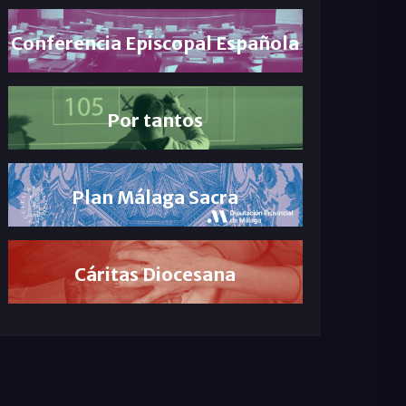
Conferencia Episcopal Española
Por tantos
Plan Málaga Sacra
Cáritas Diocesana