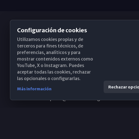
Configuración de cookies
Utilizamos cookies propias y de
Obispado de Málaga
terceros para fines técnicos, de
preferencias, analíticos y para
mostrar contenidos externos como
YouTube, X o Instagram. Puedes
Santa María, 18-20. 29015 Málaga
aceptar todas las cookies, rechazar
las opcionales o configurarlas.
(+34) 952 224 386
Rechazar opci
Más información
obispado@diocesismalaga.es