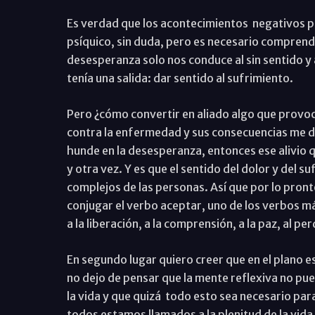
Es verdad que los acontecimientos
negativos p
psíquico, sin duda, pero es necesario comprender
desesperanza solo nos conduce al sin sentido y 
tenía una salida: dar sentido al sufrimiento.
Pero ¿cómo convertir en aliado algo que provo
contra la enfermedad y sus consecuencias me d
hunde en la desesperanza, entonces ese alivio
y otra vez. Y es que el sentido del dolor y del 
complejos de las personas. Así que por lo pro
conjugar el verbo aceptar, uno de los verbos m
a la liberación, a la comprensión, a la paz, al pe
En segundo lugar quiero creer que en el plano es
no dejo de pensar que la mente reflexiva no pue
la vida y que quizá
todo esto sea necesario para 
todos estamos llamados a la plenitud de la vida 