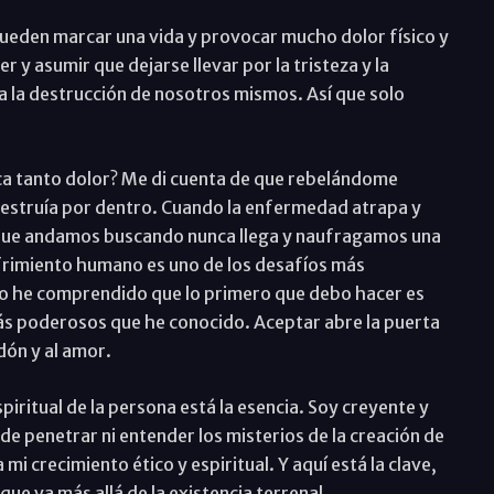
ueden marcar una vida y provocar mucho dolor físico y
 y asumir que dejarse llevar por la tristeza y la
a la destrucción de nosotros mismos. Así que solo
ca tanto dolor? Me di cuenta de que rebelándome
estruía por dentro. Cuando la enfermedad atrapa y
 que andamos buscando nunca llega y naufragamos una
sufrimiento humano es uno de los desafíos más
nto he comprendido que lo primero que debo hacer es
ás poderosos que he conocido. Aceptar abre la puerta
rdón y al amor.
piritual de la persona está la esencia. Soy creyente y
de penetrar ni entender los misterios de la creación de
mi crecimiento ético y espiritual. Y aquí está la clave,
que va más allá de la existencia terrenal.