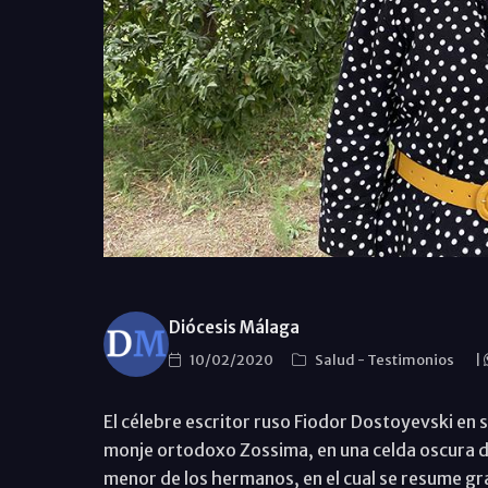
Diócesis Málaga
10/02/2020
Salud
-
Testimonios
|
El célebre escritor ruso Fiodor Dostoyevski e
monje ortodoxo Zossima, en una celda oscura de 
menor de los hermanos, en el cual se resume gr