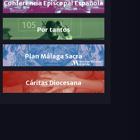
Conferencia Episcopal Española
Por tantos
Plan Málaga Sacra
Cáritas Diocesana