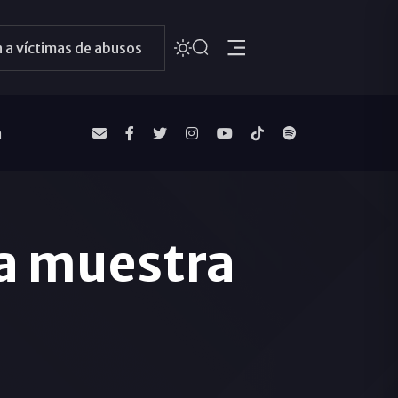
 a víctimas de abusos
a
na muestra