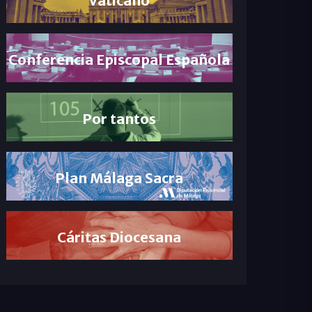
Conferencia Episcopal Española
Por tantos
Plan Málaga Sacra
Cáritas Diocesana