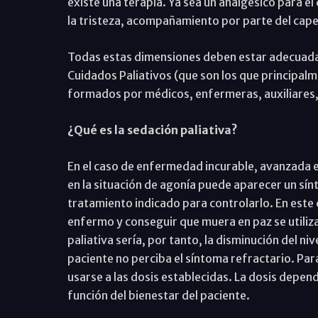
existe una terapia. Ya sea un analgésico para el
la tristeza, acompañamiento por parte del capel
Todas estas dimensiones deben estar adecuadam
Cuidados Paliativos (que son los que principalme
formados por médicos, enfermeras, auxiliares, 
¿Qué es la sedación paliativa?
En el caso de enfermedad incurable, avanzada e 
en la situación de agonía puede aparecer un sínt
tratamiento indicado para controlarlo. En este c
enfermo y conseguir que muera en paz se utiliza 
paliativa sería, por tanto, la disminución del ni
paciente no perciba el síntoma refractario. P
usarse a las dosis establecidas. La dosis depend
función del bienestar del paciente.