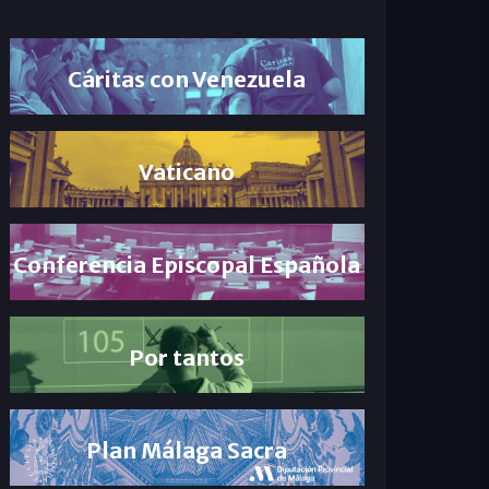
Cáritas con Venezuela
Vaticano
Conferencia Episcopal Española
Por tantos
Plan Málaga Sacra