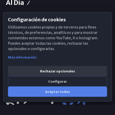
Al Día
Configuración de cookies
Horarios de Misa
Utilizamos cookies propias y de terceros para fines
Hemeroteca
técnicos, de preferencias, analíticos y para mostrar
contenidos externos como YouTube, X o Instagram.
WhatsApp
Puedes aceptar todas las cookies, rechazar las
opcionales o configurarlas.
Más información
Rechazar opcionales
Configurar
Aceptar todas
Consulta IA
×