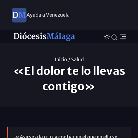
Ayuda a Venezuela
Inicio /
Salud
«El dolor te lo llevas
contigo»
«Asirse a la cruz y confiar en el que en ella se