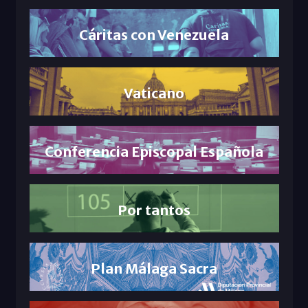
Cáritas con Venezuela
Vaticano
Conferencia Episcopal Española
Por tantos
Plan Málaga Sacra