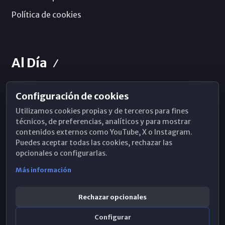
Política de cookies
Al Día
Configuración de cookies
Horarios de Misa
Utilizamos cookies propias y de terceros para fines
Hemeroteca
técnicos, de preferencias, analíticos y para mostrar
contenidos externos como YouTube, X o Instagram.
WhatsApp
Puedes aceptar todas las cookies, rechazar las
opcionales o configurarlas.
Más información
Rechazar opcionales
Configurar