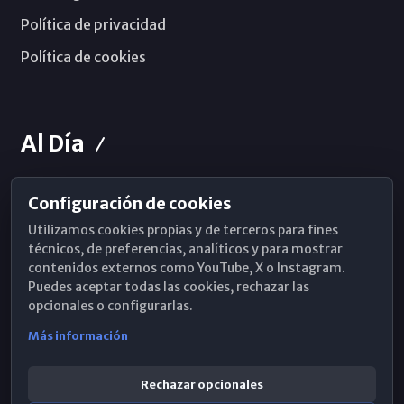
Política de privacidad
Política de cookies
Al Día
Configuración de cookies
Horarios de Misa
Utilizamos cookies propias y de terceros para fines
Hemeroteca
técnicos, de preferencias, analíticos y para mostrar
contenidos externos como YouTube, X o Instagram.
WhatsApp
Puedes aceptar todas las cookies, rechazar las
opcionales o configurarlas.
Más información
Rechazar opcionales