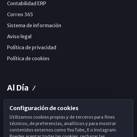
Contabilidad ERP
Correo 365
Sistema de información
Aviso legal
Política de privacidad
Política de cookies
Al Día
Configuración de cookies
Horarios de Misa
Utilizamos cookies propias y de terceros para fines
Hemeroteca
técnicos, de preferencias, analíticos y para mostrar
contenidos externos como YouTube, X o Instagram.
WhatsApp
Puedes aceptar todas las cookies, rechazar las