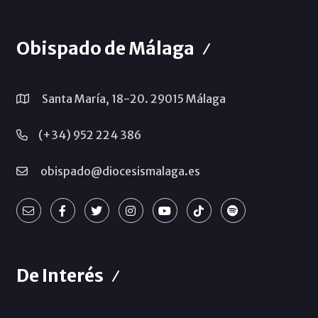
Obispado de Málaga
Santa María, 18-20. 29015 Málaga
(+34) 952 224 386
obispado@diocesismalaga.es
De Interés