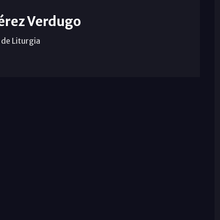
érez Verdugo
de Liturgia