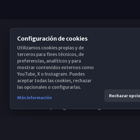
Configuración de cookies
Utilizamos cookies propias y de
Obispado de Málaga
terceros para fines técnicos, de
preferencias, analíticos y para
mostrar contenidos externos como
YouTube, X o Instagram. Puedes
Santa María, 18-20. 29015 Málaga
aceptar todas las cookies, rechazar
las opcionales o configurarlas.
(+34) 952 224 386
Rechazar opci
Más información
obispado@diocesismalaga.es