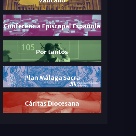
Conferencia Episcopal Española
Por tantos
Plan Málaga Sacra
Cáritas Diocesana