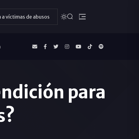
 a víctimas de abusos
a
endición para
s?