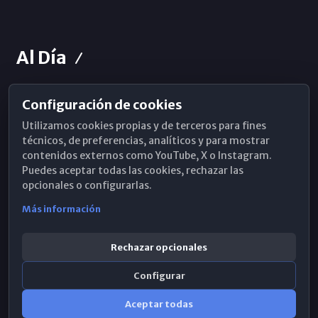
Al Día
Configuración de cookies
Horarios de Misa
Utilizamos cookies propias y de terceros para fines
Hemeroteca
técnicos, de preferencias, analíticos y para mostrar
contenidos externos como YouTube, X o Instagram.
WhatsApp
Puedes aceptar todas las cookies, rechazar las
opcionales o configurarlas.
Más información
Rechazar opcionales
Configurar
Aceptar todas