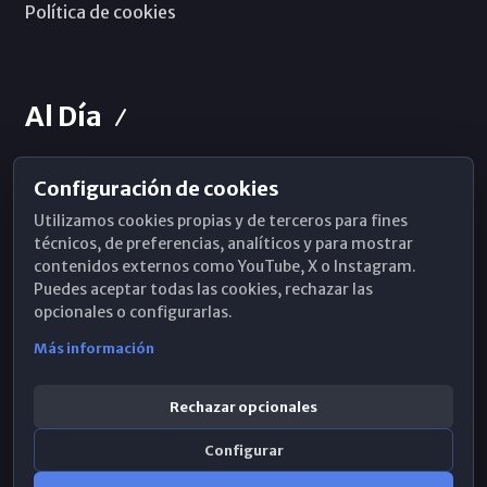
Política de cookies
Al Día
Configuración de cookies
Horarios de Misa
Utilizamos cookies propias y de terceros para fines
Hemeroteca
técnicos, de preferencias, analíticos y para mostrar
contenidos externos como YouTube, X o Instagram.
WhatsApp
Puedes aceptar todas las cookies, rechazar las
opcionales o configurarlas.
Más información
Rechazar opcionales
Configurar