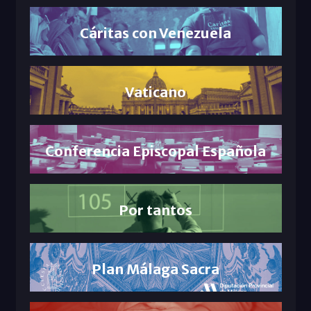
Cáritas con Venezuela
Vaticano
Conferencia Episcopal Española
Por tantos
Plan Málaga Sacra