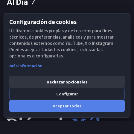
Al Día
Configuración de cookies
Horarios de Misa
Utilizamos cookies propias y de terceros para fines
Hemeroteca
técnicos, de preferencias, analíticos y para mostrar
contenidos externos como YouTube, X o Instagram.
WhatsApp
Puedes aceptar todas las cookies, rechazar las
opcionales o configurarlas.
Más información
Rechazar opcionales
Configurar
Aceptar todas
Consulta IA
×