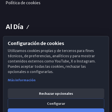
Política de cookies
Al Día
Configuración de cookies
Horarios de Misa
Utilizamos cookies propias y de terceros para fines
Hemeroteca
técnicos, de preferencias, analíticos y para mostrar
contenidos externos como YouTube, X o Instagram.
WhatsApp
Puedes aceptar todas las cookies, rechazar las
opcionales o configurarlas.
Más información
Rechazar opcionales
Configurar