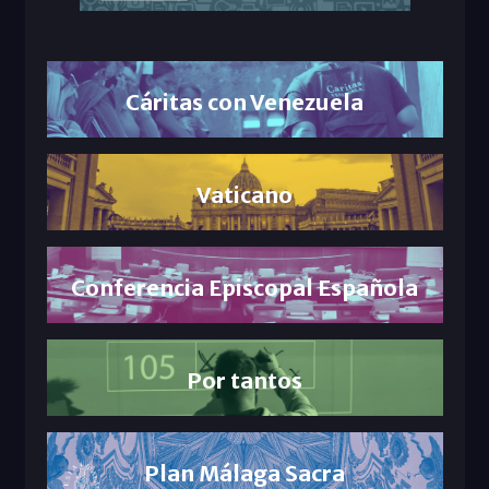
Cáritas con Venezuela
Vaticano
Conferencia Episcopal Española
Por tantos
Plan Málaga Sacra