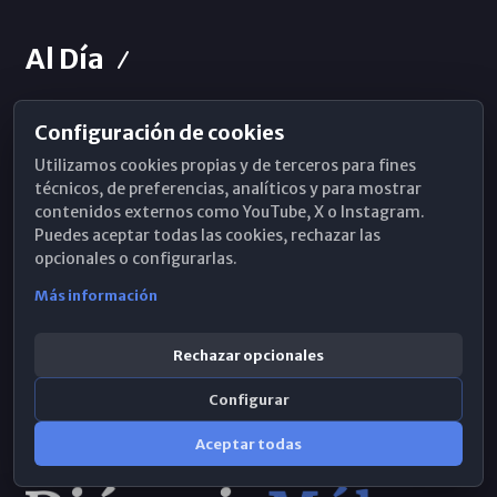
Al Día
Configuración de cookies
Horarios de Misa
Utilizamos cookies propias y de terceros para fines
Hemeroteca
técnicos, de preferencias, analíticos y para mostrar
contenidos externos como YouTube, X o Instagram.
WhatsApp
Puedes aceptar todas las cookies, rechazar las
opcionales o configurarlas.
Más información
Rechazar opcionales
Configurar
Aceptar todas