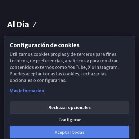
Al Día
Configuración de cookies
Horarios de Misa
Utilizamos cookies propias y de terceros para fines
Hemeroteca
técnicos, de preferencias, analíticos y para mostrar
contenidos externos como YouTube, X o Instagram.
WhatsApp
Puedes aceptar todas las cookies, rechazar las
opcionales o configurarlas.
Más información
Rechazar opcionales
Configurar
Aceptar todas