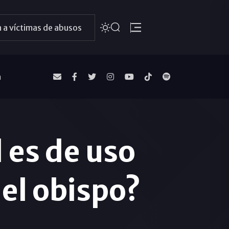
 a víctimas de abusos
a
l es de uso
del obispo?