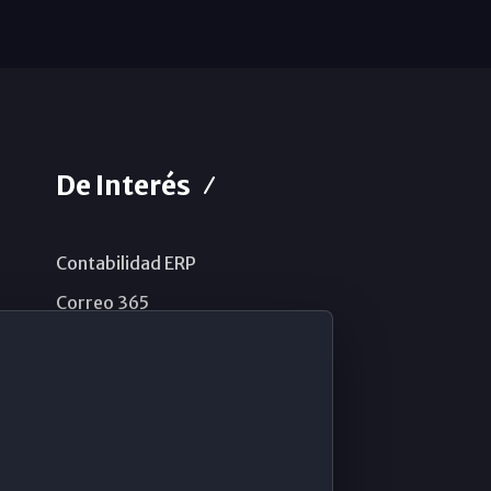
De Interés
Contabilidad ERP
Correo 365
Sistema de información
Aviso legal
Política de privacidad
Política de cookies