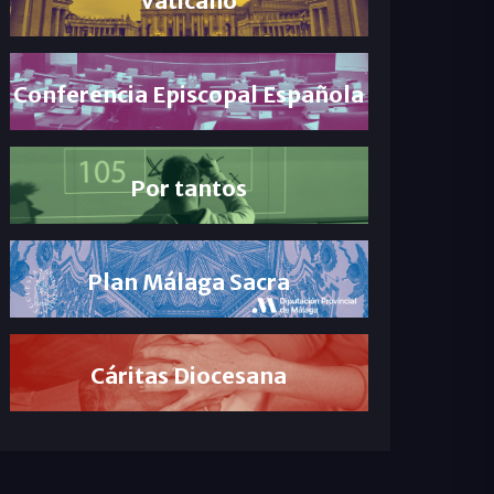
Conferencia Episcopal Española
Por tantos
Plan Málaga Sacra
Cáritas Diocesana