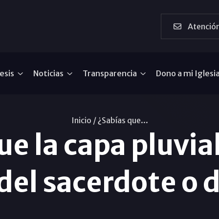
Atención
esis
Noticias
Transparencia
Dono a mi Iglesi
Inicio /
¿Sabías que...
e la capa pluvia
del sacerdote o 