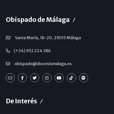
Obispado de Málaga
Santa María, 18-20. 29015 Málaga
(+34) 952 224 386
obispado@diocesismalaga.es
De Interés