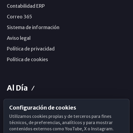
Contabilidad ERP
Correo 365
Sistema de información
Aviso legal
Política de privacidad
Política de cookies
Al Día
Configuración de cookies
Horarios de Misa
Utilizamos cookies propias y de terceros para fines
Hemeroteca
técnicos, de preferencias, analíticos y para mostrar
contenidos externos como YouTube, X o Instagram.
WhatsApp