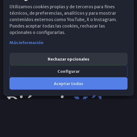
Utilizamos cookies propias y de terceros para fines
Hemeroteca
técnicos, de preferencias, analíticos y para mostrar
contenidos externos como YouTube, X o Instagram.
WhatsApp
Puedes aceptar todas las cookies, rechazar las
opcionales o configurarlas.
Más información
Rechazar opcionales
Configurar
Aceptar todas
Consulta IA
×
© 2026 Obispado de Málaga
Selecciona el área y realiza tu consulta