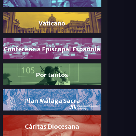
Vaticano
Conferencia Episcopal Española
Por tantos
Plan Málaga Sacra
Cáritas Diocesana