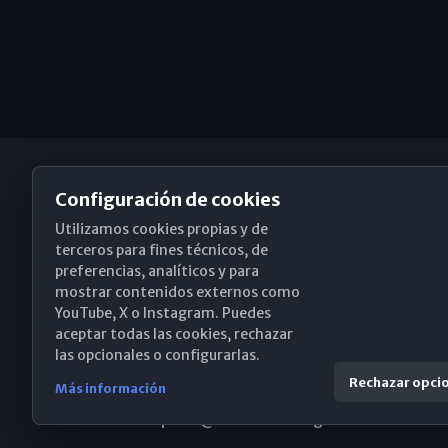
Configuración de cookies
Utilizamos cookies propias y de
Obispado de Málaga
terceros para fines técnicos, de
preferencias, analíticos y para
mostrar contenidos externos como
YouTube, X o Instagram. Puedes
Santa María, 18-20. 29015 Málaga
aceptar todas las cookies, rechazar
las opcionales o configurarlas.
(+34) 952 224 386
Rechazar opci
Más información
obispado@diocesismalaga.es