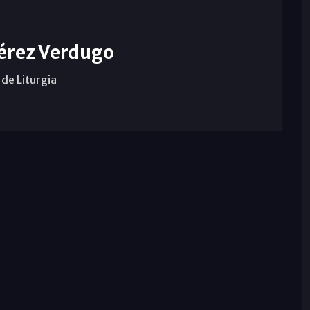
érez Verdugo
de Liturgia