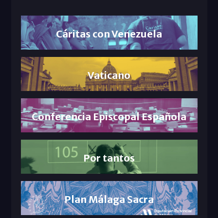
Cáritas con Venezuela
Vaticano
Conferencia Episcopal Española
Por tantos
Plan Málaga Sacra