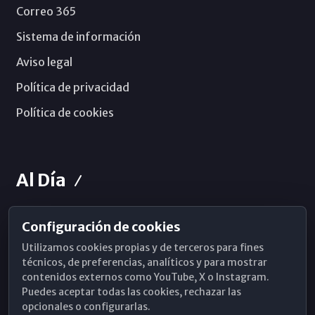
Correo 365
Sistema de información
Aviso legal
Política de privacidad
Política de cookies
Al Día
Configuración de cookies
Horarios de Misa
Utilizamos cookies propias y de terceros para fines
Hemeroteca
técnicos, de preferencias, analíticos y para mostrar
contenidos externos como YouTube, X o Instagram.
WhatsApp
Puedes aceptar todas las cookies, rechazar las
opcionales o configurarlas.