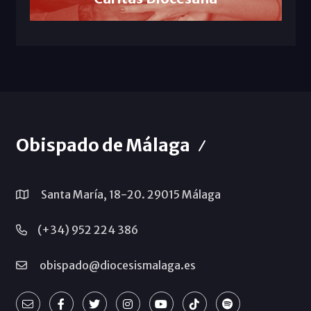
Obispado de Málaga
Santa María, 18-20. 29015 Málaga
(+34) 952 224 386
obispado@diocesismalaga.es