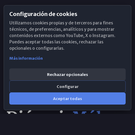
Configuración de cookies
Horarios de Misa
Utilizamos cookies propias y de terceros para fines
Hemeroteca
técnicos, de preferencias, analíticos y para mostrar
contenidos externos como YouTube, X o Instagram.
WhatsApp
Puedes aceptar todas las cookies, rechazar las
opcionales o configurarlas.
Más información
Rechazar opcionales
Configurar
Aceptar todas
Consulta IA
×