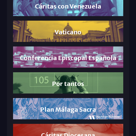
Cáritas con Venezuela
Vaticano
Conferencia Episcopal Española
Por tantos
Plan Málaga Sacra
Cáritas Diocesana