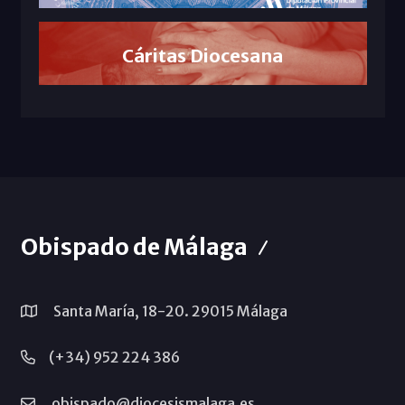
Cáritas Diocesana
Obispado de Málaga
Santa María, 18-20. 29015 Málaga
(+34) 952 224 386
obispado@diocesismalaga.es