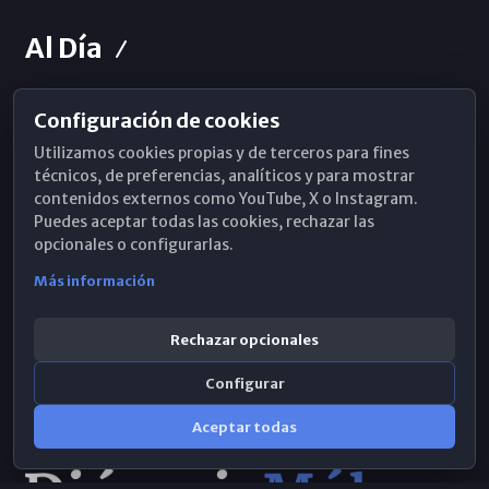
Al Día
Configuración de cookies
Horarios de Misa
Utilizamos cookies propias y de terceros para fines
Hemeroteca
técnicos, de preferencias, analíticos y para mostrar
contenidos externos como YouTube, X o Instagram.
WhatsApp
Puedes aceptar todas las cookies, rechazar las
opcionales o configurarlas.
Más información
Rechazar opcionales
Configurar
Aceptar todas