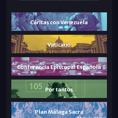
Cáritas con Venezuela
Vaticano
Conferencia Episcopal Española
Por tantos
Plan Málaga Sacra