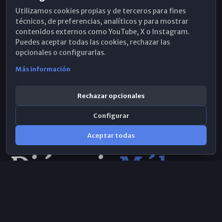
Utilizamos cookies propias y de terceros para fines
Hemeroteca
técnicos, de preferencias, analíticos y para mostrar
contenidos externos como YouTube, X o Instagram.
WhatsApp
Puedes aceptar todas las cookies, rechazar las
opcionales o configurarlas.
Más información
Rechazar opcionales
Configurar
Aceptar todas
Consulta IA
×
© 2026 Obispado de Málaga
Selecciona el área y realiza tu consulta