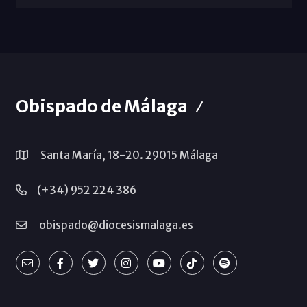
Obispado de Málaga
Santa María, 18-20. 29015 Málaga
(+34) 952 224 386
obispado@diocesismalaga.es