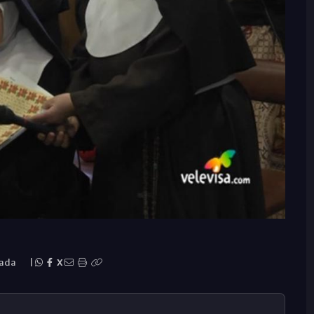
rada
|
X