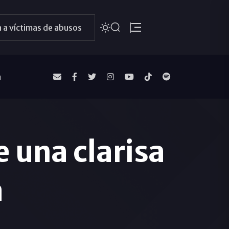
 a víctimas de abusos
a
e una clarisa
a