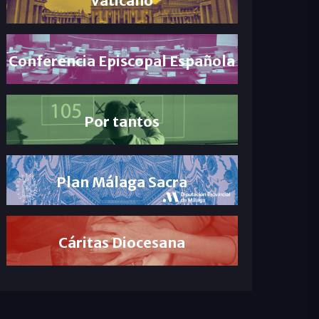
Conferencia Episcopal Española
Por tantos
Plan Málaga Sacra
Cáritas Diocesana