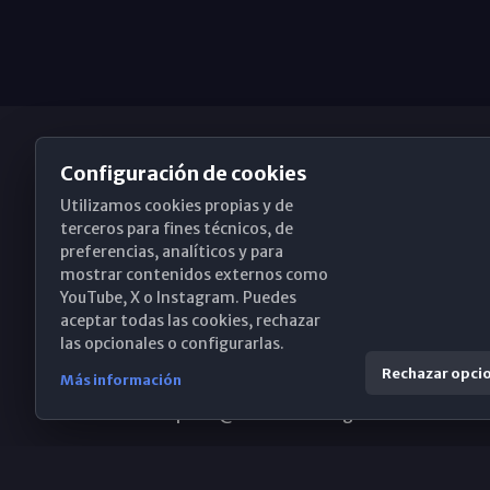
Configuración de cookies
Utilizamos cookies propias y de
Obispado de Málaga
terceros para fines técnicos, de
preferencias, analíticos y para
mostrar contenidos externos como
YouTube, X o Instagram. Puedes
Santa María, 18-20. 29015 Málaga
aceptar todas las cookies, rechazar
las opcionales o configurarlas.
(+34) 952 224 386
Rechazar opci
Más información
obispado@diocesismalaga.es