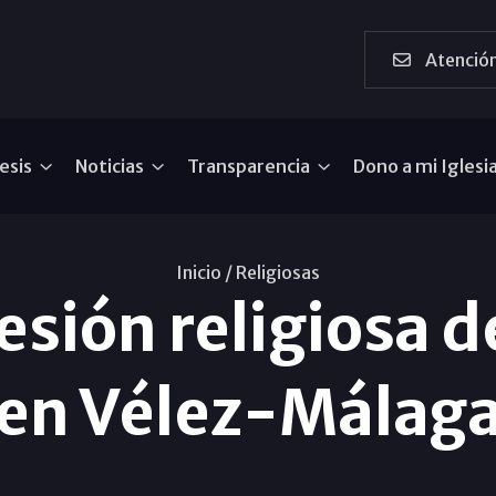
Atención
esis
Noticias
Transparencia
Dono a mi Iglesi
Inicio /
Religiosas
sión religiosa d
en Vélez-Málag