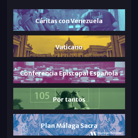
Cáritas con Venezuela
Vaticano
Conferencia Episcopal Española
Por tantos
Plan Málaga Sacra