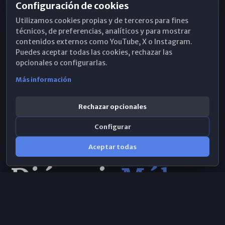
Configuración de cookies
Horarios de Misa
Utilizamos cookies propias y de terceros para fines
Hemeroteca
técnicos, de preferencias, analíticos y para mostrar
contenidos externos como YouTube, X o Instagram.
WhatsApp
Puedes aceptar todas las cookies, rechazar las
opcionales o configurarlas.
Más información
Rechazar opcionales
Configurar
Aceptar todas
Consulta IA
×
© 2026 Obispado de Málaga
Selecciona el área y realiza tu consulta