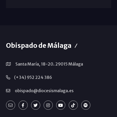
Obispado de Málaga
Santa María, 18-20. 29015 Málaga
(+34) 952 224 386
obispado@diocesismalaga.es