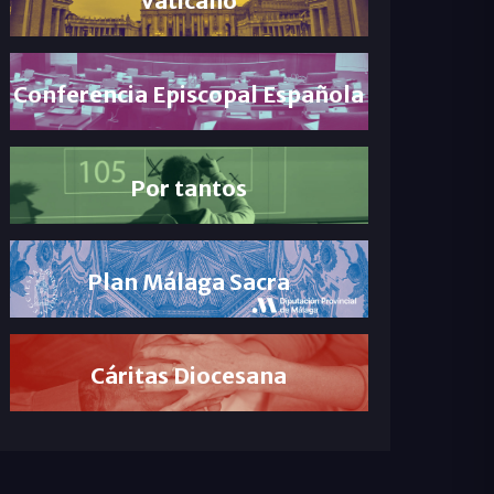
Conferencia Episcopal Española
Por tantos
Plan Málaga Sacra
Cáritas Diocesana