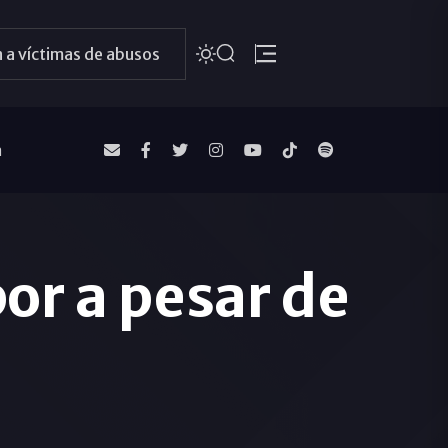
 a víctimas de abusos
a
or a pesar de