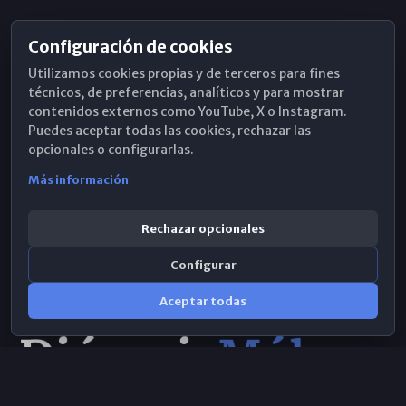
Configuración de cookies
Horarios de Misa
Utilizamos cookies propias y de terceros para fines
Hemeroteca
técnicos, de preferencias, analíticos y para mostrar
contenidos externos como YouTube, X o Instagram.
WhatsApp
Puedes aceptar todas las cookies, rechazar las
opcionales o configurarlas.
Más información
Rechazar opcionales
Configurar
Aceptar todas
Consulta IA
×