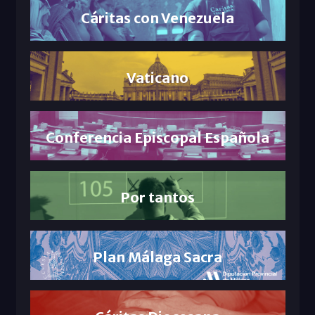
Cáritas con Venezuela
Vaticano
Conferencia Episcopal Española
Por tantos
Plan Málaga Sacra