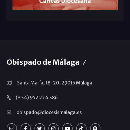
Cáritas Diocesana
Obispado de Málaga
Santa María, 18-20. 29015 Málaga
(+34) 952 224 386
obispado@diocesismalaga.es