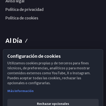
Aviso legal
Política de privacidad
Política de cookies
Al Día
Configuración de cookies
Horarios de Misa
Utilizamos cookies propias y de terceros para fines
Hemeroteca
técnicos, de preferencias, analíticos y para mostrar
contenidos externos como YouTube, X o Instagram.
WhatsApp
Puedes aceptar todas las cookies, rechazar las
opcionales o configurarlas.
Más información
Rechazar opcionales