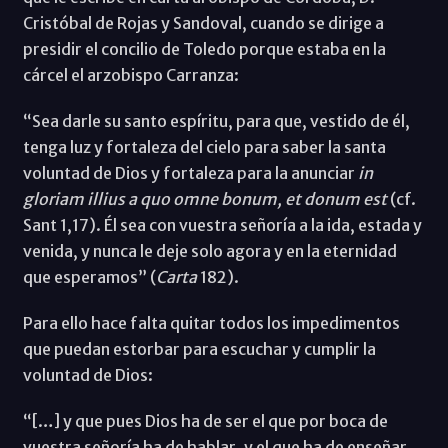
Cristóbal de Rojas y Sandoval, cuando se dirige a
presidir el concilio de Toledo porque estaba en la
cárcel el arzobispo Carranza:
“Sea darle su santo espíritu, para que, vestido de él,
tenga luz y fortaleza del cielo para saber la santa
voluntad de Dios y fortaleza para la anunciar
in
gloriam illius a quo omne bonum, et donum est
(cf.
Sant 1,17). Él sea con vuestra señoría a la ida, estada y
venida, y nunca le deje solo agora y en la eternidad
que esperamos” (
Carta
182).
Para ello hace falta quitar todos los impedimentos
que puedan estorbar para escuchar y cumplir la
voluntad de Dios:
“[…] y que pues Dios ha de ser el que por boca de
vuestra señoría ha de hablar, y el que ha de enseñar