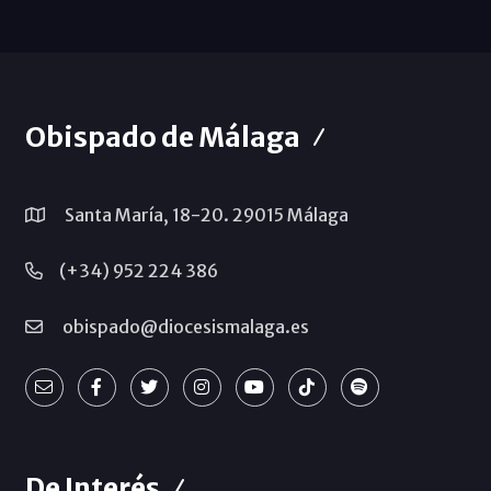
Obispado de Málaga
Santa María, 18-20. 29015 Málaga
(+34) 952 224 386
obispado@diocesismalaga.es
De Interés