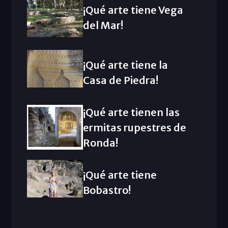
¡Qué arte tiene Vega
del Mar!
¡Qué arte tiene la
Casa de Piedra!
¡Qué arte tienen las
ermitas rupestres de
Ronda!
¡Qué arte tiene
Bobastro!