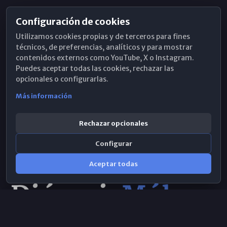
Configuración de cookies
Horarios de Misa
Utilizamos cookies propias y de terceros para fines
Hemeroteca
técnicos, de preferencias, analíticos y para mostrar
contenidos externos como YouTube, X o Instagram.
WhatsApp
Puedes aceptar todas las cookies, rechazar las
opcionales o configurarlas.
Más información
Rechazar opcionales
Configurar
Aceptar todas
Consulta IA
×