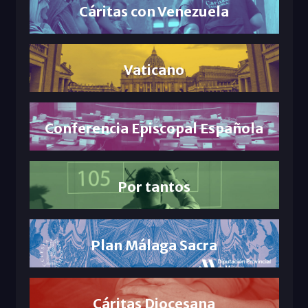
Cáritas con Venezuela
Vaticano
Conferencia Episcopal Española
Por tantos
Plan Málaga Sacra
Cáritas Diocesana