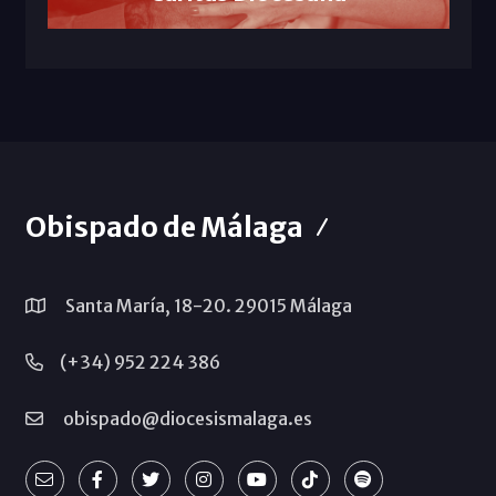
Obispado de Málaga
Santa María, 18-20. 29015 Málaga
(+34) 952 224 386
obispado@diocesismalaga.es