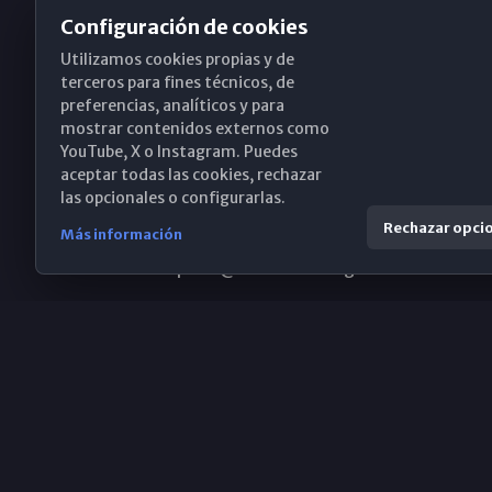
Configuración de cookies
Utilizamos cookies propias y de
Obispado de Málaga
terceros para fines técnicos, de
preferencias, analíticos y para
mostrar contenidos externos como
YouTube, X o Instagram. Puedes
Santa María, 18-20. 29015 Málaga
aceptar todas las cookies, rechazar
las opcionales o configurarlas.
(+34) 952 224 386
Rechazar opci
Más información
obispado@diocesismalaga.es