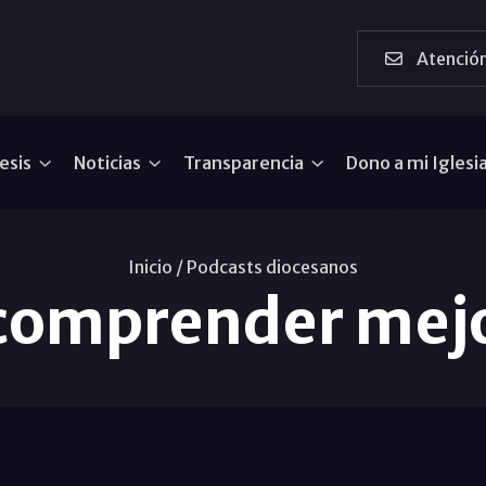
Atención
esis
Noticias
Transparencia
Dono a mi Iglesi
Inicio /
Podcasts diocesanos
 comprender mejo