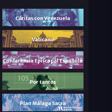
Cáritas con Venezuela
Vaticano
Conferencia Episcopal Española
Por tantos
Plan Málaga Sacra