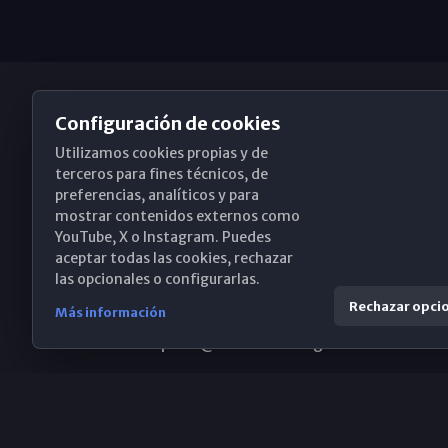
Configuración de cookies
Utilizamos cookies propias y de
Obispado de Málaga
terceros para fines técnicos, de
preferencias, analíticos y para
mostrar contenidos externos como
YouTube, X o Instagram. Puedes
Santa María, 18-20. 29015 Málaga
aceptar todas las cookies, rechazar
las opcionales o configurarlas.
(+34) 952 224 386
Rechazar opci
Más información
obispado@diocesismalaga.es