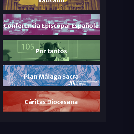
Conferencia Episcopal Española
Por tantos
Plan Málaga Sacra
Cáritas Diocesana