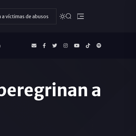
 a víctimas de abusos
a
peregrinan a