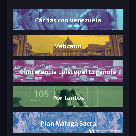
Cáritas con Venezuela
Vaticano
Conferencia Episcopal Española
Por tantos
Plan Málaga Sacra