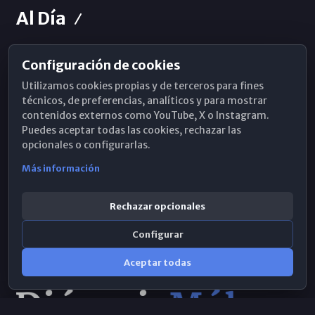
Al Día
Configuración de cookies
Horarios de Misa
Utilizamos cookies propias y de terceros para fines
Hemeroteca
técnicos, de preferencias, analíticos y para mostrar
contenidos externos como YouTube, X o Instagram.
WhatsApp
Puedes aceptar todas las cookies, rechazar las
opcionales o configurarlas.
Más información
Rechazar opcionales
Configurar
Aceptar todas