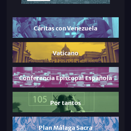
Cáritas con Venezuela
Vaticano
Conferencia Episcopal Española
Por tantos
Plan Málaga Sacra