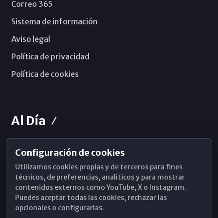
Correo 365
Sistema de información
Aviso legal
Política de privacidad
Política de cookies
Al Día
Configuración de cookies
Horarios de Misa
Utilizamos cookies propias y de terceros para fines
Hemeroteca
técnicos, de preferencias, analíticos y para mostrar
contenidos externos como YouTube, X o Instagram.
WhatsApp
Puedes aceptar todas las cookies, rechazar las
opcionales o configurarlas.