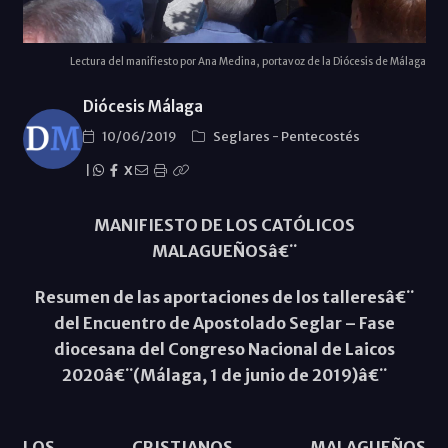
Lectura del manifiesto por Ana Medina, portavoz de la Diócesis de Málaga
Diócesis Málaga
10/06/2019
Seglares
-
Pentecostés
|
X
MANIFIESTO DE LOS CATÓLICOS
MALAGUEÑOSâ€¨
Resumen de las aportaciones de los talleresâ€¨
del Encuentro de Apostolado Seglar – Fase
diocesana del Congreso Nacional de Laicos
2020â€¨(Málaga, 1 de junio de 2019)â€¨
LOS CRISTIANOS MALAGUEÑOS